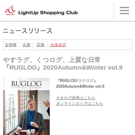
本
文
へ
メ
イ
ン
メ
ニ
全情報
企業
店舗
カタログ
ュ
ー
やすラグ、くつログ、上質な日常
へ
『RUGLOG』2020Autumn&Winter vol.9
『RUGLOG
/ラグログ
』
2020Autumn&Winter vol.9
カタログ請求はこちら
オンラインストアはこちら