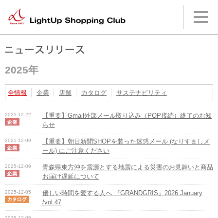
本
文
へ
メ
イ
ン
メ
2025年
ニ
ュ
ー
全情報
企業
店舗
カタログ
サステナビリティ
へ
2025-12-22
【重要】Gmail外部メール取り込み（POP接続）終了のお知
らせ
2025-12-09
【重要】朝日新聞SHOPを装った迷惑メール (なりすましメ
ール) にご注意ください
2025-12-09
青森県東方沖を震源とする地震による災害のお見舞いと商品
お届け遅延について
2025-12-05
優しい時間を愛する人へ 『GRANDGRIS』2026 January
/vol.47
2025-12-05