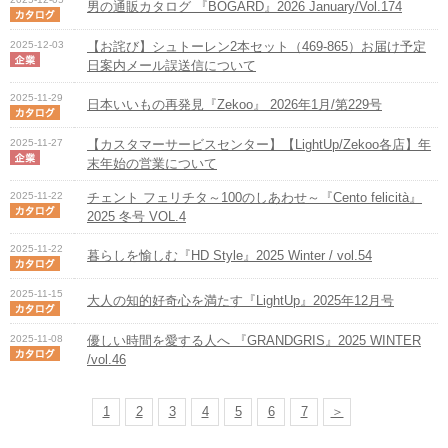
男の通販カタログ 『BOGARD』2026 January/Vol.174
2025-12-03
【お詫び】シュトーレン2本セット（469-865）お届け予定
日案内メール誤送信について
2025-11-29
日本いいもの再発見『Zekoo』 2026年1月/第229号
2025-11-27
【カスタマーサービスセンター】【LightUp/Zekoo各店】年
末年始の営業について
2025-11-22
チェント フェリチタ～100のしあわせ～『Cento felicità』
2025 冬号 VOL.4
2025-11-22
暮らしを愉しむ『HD Style』2025 Winter / vol.54
2025-11-15
大人の知的好奇心を満たす『LightUp』2025年12月号
2025-11-08
優しい時間を愛する人へ 『GRANDGRIS』2025 WINTER
/vol.46
1
2
3
4
5
6
7
＞