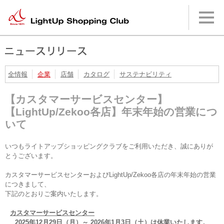
本
文
へ
メ
イ
ン
メ
ニ
全情報
企業
店舗
カタログ
サステナビリティ
ュ
ー
【カスタマーサービスセンター】
へ
【LightUp/Zekoo各店】年末年始の営業につ
いて
いつもライトアップショッピングクラブをご利用いただき、誠にありが
とうございます。
カスタマーサービスセンターおよびLightUp/Zekoo各店の年末年始の営業
につきまして、
下記のとおりご案内いたします。
カスタマーサービスセンター
2025年12月29日（月）～ 2026年1月3日（土）は休業いたします。