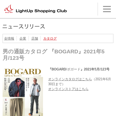
本
文
へ
メ
イ
ン
メ
ニ
全情報
企業
店舗
カタログ
ュ
ー
男の通販カタログ 『BOGARD』2021年5
へ
月/123号
『BOGARD
/ボガード
』2021年5月/123号
オンラインカタログはこちら
（2021年6月
30日まで）
オンラインストアはこちら