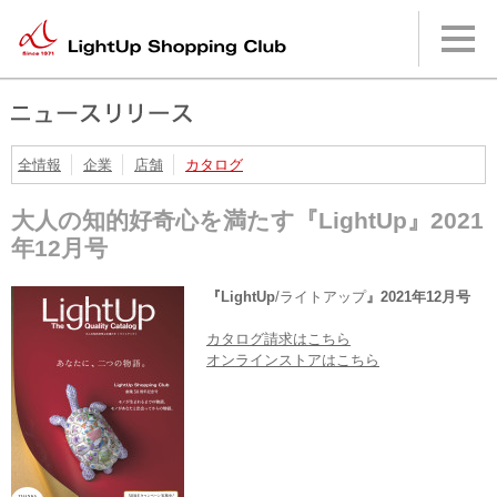
本
文
へ
メ
イ
ン
メ
ニ
全情報
企業
店舗
カタログ
ュ
ー
大人の知的好奇心を満たす『LightUp』2021
へ
年12月号
『LightUp
/ライトアップ
』2021年12月号
カタログ請求はこちら
オンラインストアはこちら