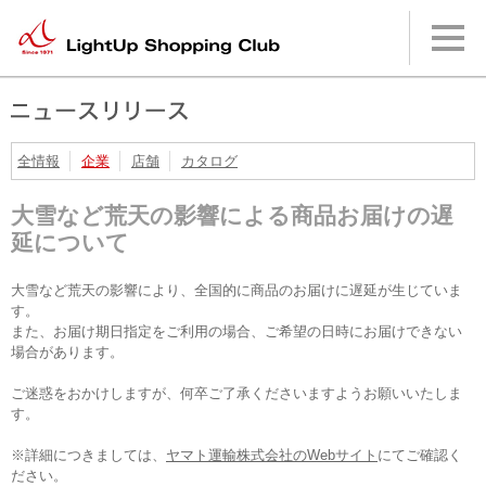
本
文
へ
メ
イ
ン
メ
ニ
全情報
企業
店舗
カタログ
ュ
ー
大雪など荒天の影響による商品お届けの遅
へ
延について
大雪など荒天の影響により、全国的に商品のお届けに遅延が生じていま
す。
また、お届け期日指定をご利用の場合、ご希望の日時にお届けできない
場合があります。
ご迷惑をおかけしますが、何卒ご了承くださいますようお願いいたしま
す。
※詳細につきましては、
ヤマト運輸株式会社のWebサイト
にてご確認く
ださい。