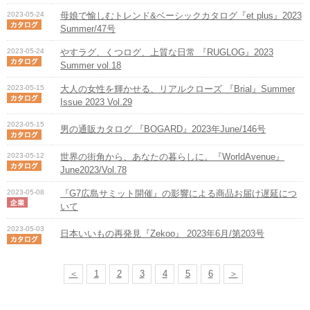
2023-05-24
母娘で愉しむトレンド&ベーシックカタログ『et plus』2023
Summer/47号
2023-05-24
やすラグ、くつログ、上質な日常 『RUGLOG』2023
Summer vol.18
2023-05-15
大人の女性を輝かせる、リアルクローズ 『Brial』Summer
Issue 2023 Vol.29
2023-05-15
男の通販カタログ 『BOGARD』2023年June/146号
2023-05-12
世界の街角から、あなたの暮らしに。『WorldAvenue』
June2023/Vol.78
2023-05-08
『G7広島サミット開催』の影響による商品お届け遅延につ
いて
2023-05-03
日本いいもの再発見『Zekoo』 2023年6月/第203号
＜
1
2
3
4
5
6
＞