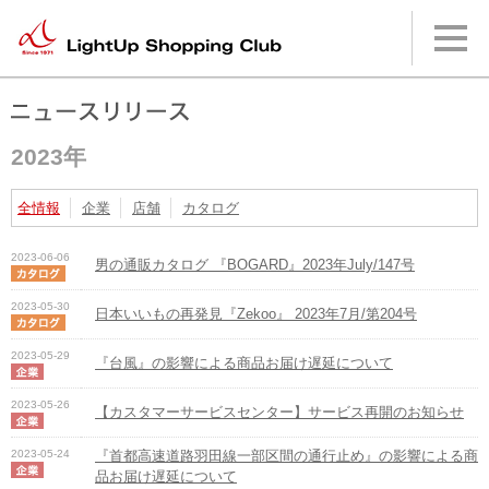
本
文
へ
メ
イ
ン
メ
2023年
ニ
ュ
ー
全情報
企業
店舗
カタログ
へ
2023-06-06
男の通販カタログ 『BOGARD』2023年July/147号
2023-05-30
日本いいもの再発見『Zekoo』 2023年7月/第204号
2023-05-29
『台風』の影響による商品お届け遅延について
2023-05-26
【カスタマーサービスセンター】サービス再開のお知らせ
2023-05-24
『首都高速道路羽田線一部区間の通行止め』の影響による商
品お届け遅延について