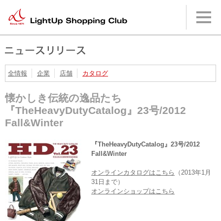
本
文
へ
メ
イ
ン
メ
ニ
全情報
企業
店舗
カタログ
ュ
ー
懐かしき伝統の逸品たち
へ
『TheHeavyDutyCatalog』23号/2012
Fall&Winter
『TheHeavyDutyCatalog』23号/2012
Fall&Winter
オンラインカタログはこちら
（2013年1月
31日まで）
オンラインショップはこちら