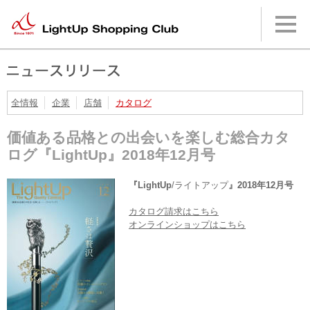
本
文
へ
メ
イ
ン
メ
ニ
全情報
企業
店舗
カタログ
ュ
ー
価値ある品格との出会いを楽しむ総合カタ
へ
ログ『LightUp』2018年12月号
『LightUp
/ライトアップ
』2018年12月号
カタログ請求はこちら
オンラインショップはこちら