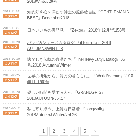
2018Winter/29号
2018-11-07
知的好奇心を満たす紳士の服飾総合誌『GENTLEMAN'S
BEST』December2018
2018-11-02
日本いいもの再発見 『Zekoo』 2018年12月/第158号
2018-10-28
バッグ&シューズカタログ 『il felimille』 2018
AUTUMN&WINTER
2018-10-26
懐かしき伝統の逸品たち『TheHeavyDutyCatalog』35
号/2018 Autumn&Winter
2018-10-25
世界の街角から、貴方の暮らしに。『WorldAvenue』2018
年11月/60号
2018-10-20
優しい時間を愛する人へ 『GRANDGRIS』
2018AUTUMN/vol.17
2018-10-12
私に寄り添う、上質な日常着 『Longwalk』
2018Autumn&Winter/vol.26
1
2
3
4
5
＞