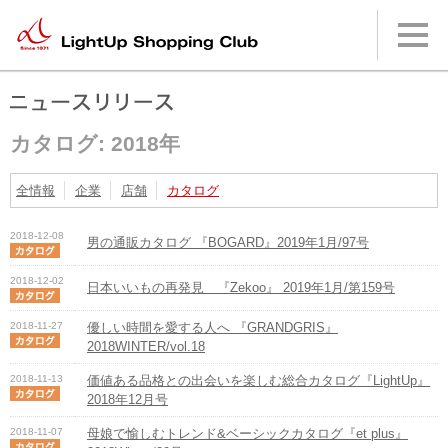
本
文
へ
メ
イ
ン
メ
カタログ: 2018年
ニ
ュ
ー
全情報
企業
店舗
カタログ
へ
2018-12-08
男の通販カタログ 『BOGARD』2019年1月/97号
2018-12-02
日本いいもの再発見 『Zekoo』 2019年1月/第159号
2018-11-27
優しい時間を愛する人へ 『GRANDGRIS』
2018WINTER/vol.18
2018-11-13
価値ある品格との出会いを楽しむ総合カタログ『LightUp』
2018年12月号
2018-11-07
母娘で愉しむトレンド&ベーシックカタログ『et plus』