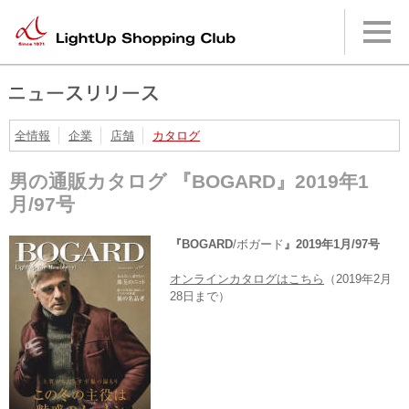
本
文
へ
メ
イ
ン
メ
ニ
全情報
企業
店舗
カタログ
ュ
ー
男の通販カタログ 『BOGARD』2019年1
へ
月/97号
『BOGARD
/ボガード
』2019年1月/97号
オンラインカタログはこちら
（2019年2月
28日まで）