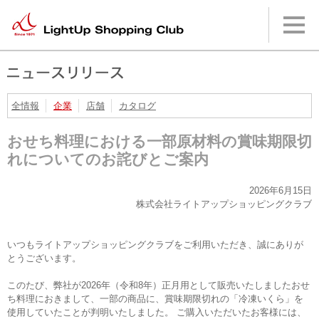
本
文
へ
メ
イ
ン
メ
ニ
全情報
企業
店舗
カタログ
ュ
ー
おせち料理における一部原材料の賞味期限切
へ
れについてのお詫びとご案内
2026年6月15日
株式会社ライトアップショッピングクラブ
いつもライトアップショッピングクラブをご利用いただき、誠にありが
とうございます。
このたび、弊社が2026年（令和8年）正月用として販売いたしましたおせ
ち料理におきまして、一部の商品に、賞味期限切れの「冷凍いくら」を
使用していたことが判明いたしました。 ご購入いただいたお客様には、