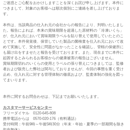
ご迷惑とご心配をおかけしますことを深くお詫び申し上げます。本件に
つきまして、対象のお客様へは順次個別にご連絡を差し上げておりま
す。
本件は、当該商品の仕入れ元の会社からの報告により、判明いたしまし
た。報告によれば、本来の賞味期限を超過した原材料の「冷凍いくら」
が、仕入れ元において賞味期限ラベルを貼り替えて使用していたとのこ
とです。本件発覚後、保管していた製品の菌検査を仕入れ元において改
めて実施して、安全性に問題がなかったことを確認し、管轄の保健所に
も届け出をすませたと報告を受けております。また、現在までに本件に
起因するとみられるお客様からの健康被害の報告はございません。
賞味期限切れのいくらの使用とラベルの張り替えにつきましては、監修
者および販売した弊社は関与しておりませんが、今回の事態を重く受け
止め、仕入れ元に対する管理体制の徹底および、監査体制の強化を図っ
てまいります。
本件に関するお問合わせは、下記までお願いいたします。
カスタマーサービスセンター
フリーダイヤル 0120-645-808
携帯電話からは 0570-020-176（有料通話）
受付時間：午前9時～午後5時30分（年末・年始・夏季の一部期間を除き
年中無休）