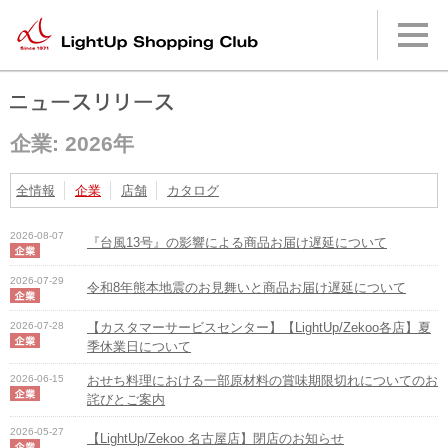
本
文
へ
メ
イ
ン
メ
企業: 2026年
ニ
ュ
ー
全情報
企業
店舗
カタログ
へ
2026-08-07
『台風13号』の影響による商品お届け遅延について
2026-07-29
令和8年熊本地震のお見舞いと商品お届け遅延について
2026-07-28
【カスタマーサービスセンター】【LightUp/Zekoo各店】夏
季休業日について
2026-06-15
おせち料理における一部原材料の賞味期限切れについてのお
詫びとご案内
2026-05-27
【LightUp/Zekoo 名古屋店】閉店のお知らせ