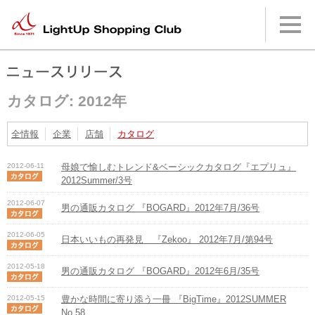
本
文
へ
メ
イ
ン
メ
カタログ: 2012年
ニ
ュ
ー
全情報
企業
店舗
カタログ
へ
2012-06-11
母娘で愉しむトレンド&ベーシックカタログ『エプリュ』
2012Summer/3号
2012-06-07
男の通販カタログ 『BOGARD』2012年7月/36号
2012-06-05
日本いいもの再発見 『Zekoo』 2012年7月/第94号
2012-05-18
男の通販カタログ 『BOGARD』2012年6月/35号
2012-05-15
豊かな時間に寄り添う一冊 『BigTime』2012SUMMER
No.58