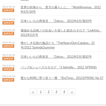
2012-05-10
世界の街角から、貴方の暮らしに。『WorldAvenue』2012
年6月/34号
2012-05-04
日本いいもの再発見 『Zekoo』 2012年6月/第93号
2012-04-16
価値ある品格との出会いを楽しむ総合カタログ『LightUp』
2012年5月号
2012-04-11
懐かしき伝統の逸品たち『TheHeavyDutyCatalog』22
号/2012 Spring&Summer
2012-04-05
日本いいもの再発見 『Zekoo』 2012年5月/第92号
2012-03-31
バッグ&シューズカタログ 『il felimille』 2012 SPRING
2012-03-19
豊かな時間に寄り添う一冊 『BigTime』2012SPRING No.57
＜
1
2
3
4
＞