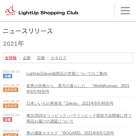
本
文
へ
メ
イ
ン
メ
2021年
ニ
ュ
ー
全情報
企業
店舗
カタログ
へ
2021-08-14
LightUp/Zekoo福岡店の営業についてのご案内
2021-08-14
世界の街角から、貴方の暮らしに。『WorldAvenue』2021
年9月/特別号
2021-08-14
日本いいもの再発見『Zekoo』 2021年9月/特別号
2021-07-13
東京2020オリンピック･パラリンピック競技大会開催に伴う
商品お届けの遅延について
2021-07-08
男の通販カタログ 『BOGARD』2021年8月/126号