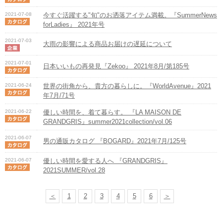
2021-07-08
今すぐ活躍する"旬"のお洒落アイテム満載。『SummerNews
forLadies』 2021年号
2021-07-03
大雨の影響による商品お届けの遅延について
2021-07-01
日本いいもの再発見『Zekoo』 2021年8月/第185号
2021-06-24
世界の街角から、貴方の暮らしに。『WorldAvenue』2021
年7月/71号
2021-06-22
優しい時間を、着て暮らす。 『LA MAISON DE
GRANDGRIS』summer2021collection/vol.06
2021-06-07
男の通販カタログ 『BOGARD』2021年7月/125号
2021-06-07
優しい時間を愛する人へ 『GRANDGRIS』
2021SUMMER/vol.28
＜
1
2
3
4
5
6
＞