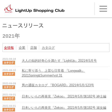
本
文
へ
メ
イ
ン
メ
2021年
ニ
ュ
ー
全情報
企業
店舗
カタログ
へ
2021-04-16
大人の知的好奇心を満たす『LightUp』2021年5月号
2021-04-10
私に寄り添う、上質な日常着 『Longwalk』
2021Spring&Summer/vol.31
2021-04-09
男の通販カタログ 『BOGARD』2021年5月/123号
2021-04-01
日本いいもの再発見『Zekoo』 2021年5月/第182号 紳士編
2021-04-01
日本いいもの再発見『Zekoo』 2021年5月/第182号 淑女編