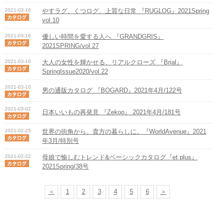
2021-03-16
やすラグ、くつログ、上質な日常 『RUGLOG』2021Spring
vol.10
2021-03-16
優しい時間を愛する人へ 『GRANDGRIS』
2021SPRING/vol.27
2021-03-10
大人の女性を輝かせる、リアルクローズ 『Brial』
SpringIssue2020/vol.22
2021-03-10
男の通販カタログ 『BOGARD』2021年4月/122号
2021-03-02
日本いいもの再発見 『Zekoo』 2021年4月/181号
2021-02-25
世界の街角から、貴方の暮らしに。『WorldAvenue』2021
年3月/特別号
2021-02-22
母娘で愉しむトレンド&ベーシックカタログ『et plus』
2021Spring/38号
＜
1
2
3
4
5
6
＞