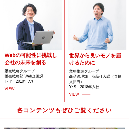
Webの可能性に挑戦し
世界から良いモノを
届
会社の未来を創る
けるために
販売戦略グループ
業務推進グループ
販売戦略部 Web企画課
商品管理部 商品仕入課（直輸
I・Y 2010年入社
入担当）
Y･S 2018年入社
VIEW
VIEW
各コンテンツもぜひご覧ください