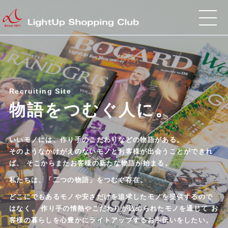
Recruiting Site
物語をつむぐ人に。
いいモノには、作り手のこだわりなどの物語がある。
そのようなかけがえのないモノとお客様が出会うことができれ
ば、
そこからまたお客様の新たな物語が始まる。
私たちは、「二つの物語」をつむぐ存在。
どこにでもあるモノや安さだけを追求したモノを提供するので
はなく、
作り手の情熱やこだわりが込められたモノを通じて
お
客様の暮らしを心豊かにライトアップするお手伝いをしたい。