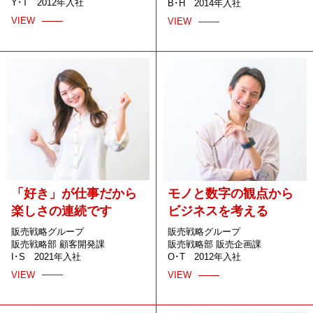
Y･T 2012年入社
B･H 2014年入社
VIEW
VIEW
「好き」が仕事だから
モノと数字の観点から
楽しさの連続です
ビジネスを考える
販売戦略グループ
販売戦略グループ
販売戦略部 顧客開発課
販売戦略部 販売企画課
I･S 2021年入社
O･T 2012年入社
VIEW
VIEW